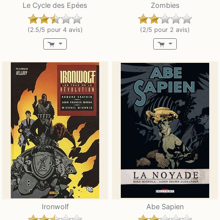
Le Cycle des Epées
Zombies
(2.5/5 pour 4 avis)
(2/5 pour 2 avis)
Ironwolf
Abe Sapien