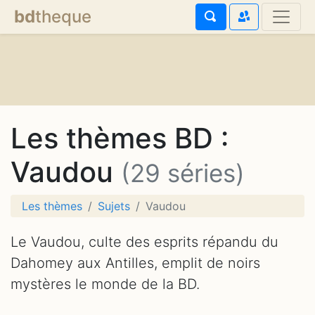
bd
theque
Les thèmes BD :
Vaudou
(29 séries)
Les thèmes
Sujets
Vaudou
Le Vaudou, culte des esprits répandu du
Dahomey aux Antilles, emplit de noirs
mystères le monde de la BD.