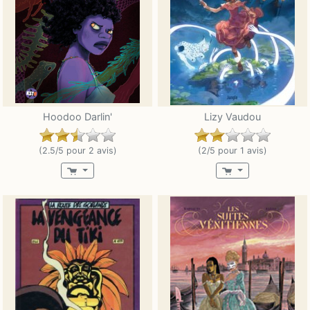
Hoodoo Darlin'
Lizy Vaudou
(2.5/5 pour 2 avis)
(2/5 pour 1 avis)