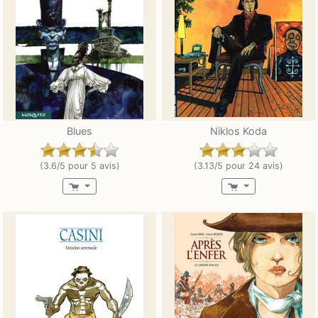
Blues
Niklos Koda
(3.6/5 pour 5 avis)
(3.13/5 pour 24 avis)