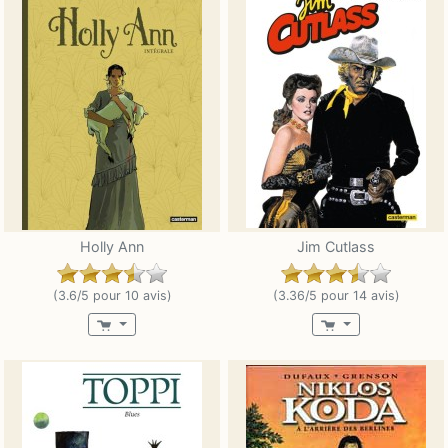
Holly Ann
Jim Cutlass
(3.6/5 pour 10 avis)
(3.36/5 pour 14 avis)