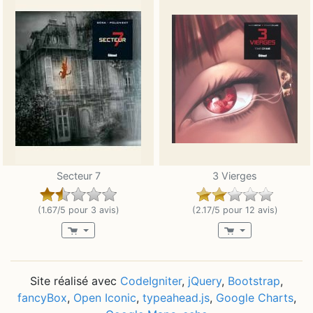
Secteur 7
3 Vierges
(1.67/5 pour 3 avis)
(2.17/5 pour 12 avis)
Site réalisé avec
CodeIgniter
,
jQuery
,
Bootstrap
,
fancyBox
,
Open Iconic
,
typeahead.js
,
Google Charts
,