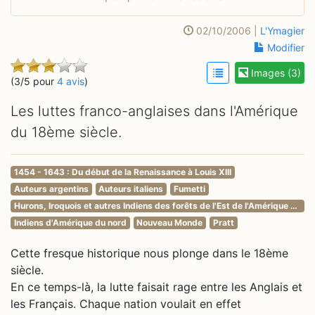
02/10/2006 |
L'Ymagier
Modifier
Images (3)
(3/5 pour
4 avis
)
Les luttes franco-anglaises dans l'Amérique
du 18ème siècle.
1454 - 1643 : Du début de la Renaissance à Louis XIII
Auteurs argentins
Auteurs italiens
Fumetti
Hurons, Iroquois et autres Indiens des forêts de l'Est de l'Amérique du nord.
Indiens d'Amérique du nord
Nouveau Monde
Pratt
Cette fresque historique nous plonge dans le 18ème
siècle.
En ce temps-là, la lutte faisait rage entre les Anglais et
les Français. Chaque nation voulait en effet