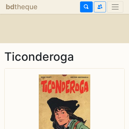
bd
theque
Ticonderoga