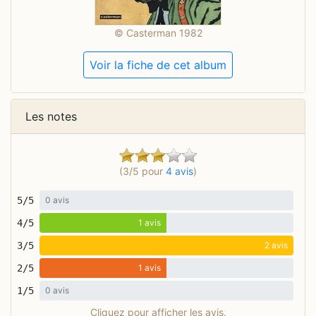
© Casterman 1982
Voir la fiche de cet album
Les notes
(3/5 pour
4 avis
)
5/5
0 avis
4/5
1 avis
3/5
2 avis
2/5
1 avis
1/5
0 avis
Cliquez pour afficher les avis.