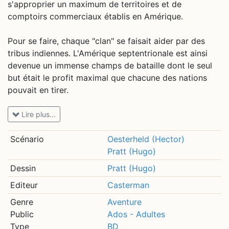
s'approprier un maximum de territoires et de
comptoirs commerciaux établis en Amérique.
Pour se faire, chaque "clan" se faisait aider par des
tribus indiennes. L'Amérique septentrionale est ainsi
devenue un immense champs de bataille dont le seul
but était le profit maximal que chacune des nations
pouvait en tirer.
L'histoire nous est contée par Caleb Lee, un vieillard
Lire plus...
qui se souvient de ses jeunes années...
A l'époque, il parcourait ces territoires encore
Scénario
Oesterheld (Hector)
sauvages en compagnie de Ticonderoga, un "coureur
Pratt (Hugo)
des bois"...
Dessin
Pratt (Hugo)
Editeur
Casterman
Genre
Aventure
Public
Ados - Adultes
Type
BD