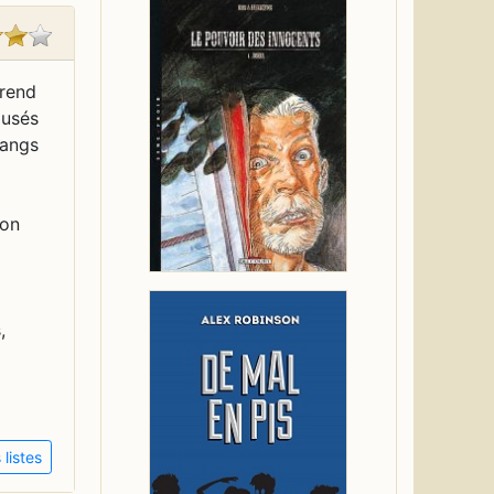
prend
ausés
rangs
ion
,
listes