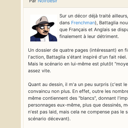
Par
Noirdésir
Sur un décor déjà traité ailleurs
dans
Frenchman
), Battaglia n
que Français et Anglais se disput
finalement à leur détriment.
Un dossier de quatre pages (intéressant) en fi
l'action, Battaglia s'étant inspiré d'un fait réel.
Mais le scénario en lui-même est plutôt "moyen
assez vite.
Quant au dessin, il m'a un peu surpris (c'est l
convaincu non plus. En effet, outre les nombre
même contiennent des "blancs", donnant l'impre
personnages eux-même, plus que dessinés, me f
n'est pas laid, mais cela ne compense pas le 
scénario décevant).