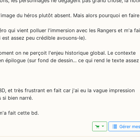
ions, les personnages ne dégagent pas grand chose, la not
l'image du héros plutôt absent. Mais alors pourquoi en faire
ro qui vient polluer l'immersion avec les Rangers et m'a fai
ui est assez peu crédible avouons-le).
oment on ne perçoit l'enjeu historique global. Le contexte
n épilogue (sur fond de dessin... ce qui rend le texte assez
BD, et très frustrant en fait car j'ai eu la vague impression
 si bien narré.
'a fait cette bd.
Gérer mes 