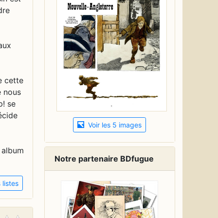
dre
 aux
e cette
e nous
p! se
écide
Voir les 5 images
n album
Notre partenaire BDfugue
listes