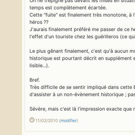
On ne trépigne pas devant les mises en situat
temps est complètement écartée.
Cette "fuite" est finalement très monotone, à 
héros ??
J'aurais finalement préféré me passer de ce hé
l'effet d'un touriste chez les guérilleros (ce q
Le plus gênant finalement, c'est qu'à aucun m
historique est pourtant décrit en supplément e
lisible...).
Bref.
Très difficile de se sentir impliqué dans cette 
d'assister à un non-évènement historique ; pas
Sévère, mais c'est là l'impression exacte que m
11/02/2010
(
modifier
)