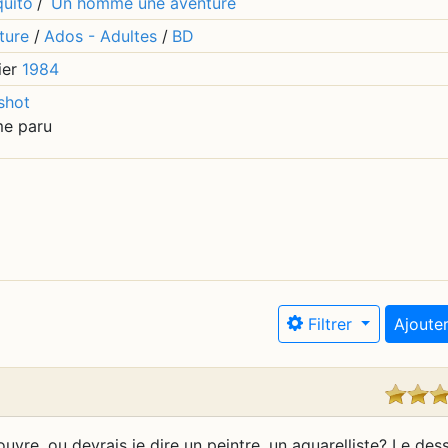
uito
/
Un homme une aventure
ture
/
Ados - Adultes
/
BD
ier
1984
shot
me paru
Filtrer
Ajouter
uvre, ou devrais je dire un peintre, un aquarelliste? Le dess