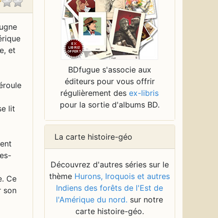
rugne
érique
e, et
BDfugue s'associe aux
éditeurs pour vous offrir
éroule
régulièrement des
ex-libris
pour la sortie d'albums BD.
e lit
La carte histoire-géo
ment
les-
Découvrez d'autres séries sur le
thème
Hurons, Iroquois et autres
e. Ce
Indiens des forêts de l'Est de
r son
l'Amérique du nord.
sur notre
carte histoire-géo.