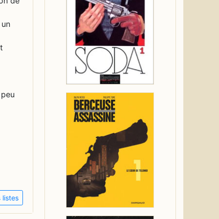
ion de
 un
t
 peu
listes