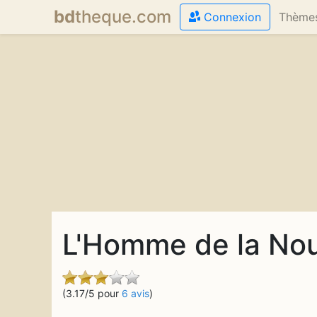
bd
theque
.com
Connexion
Thème
L'Homme de la Nou
(3.17/5 pour
6 avis
)