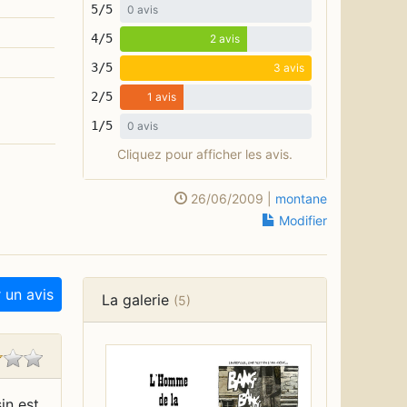
5/5
0 avis
4/5
2 avis
3/5
3 avis
2/5
1 avis
1/5
0 avis
Cliquez pour afficher les avis.
26/06/2009 |
montane
Modifier
 un avis
La galerie
(5)
in est