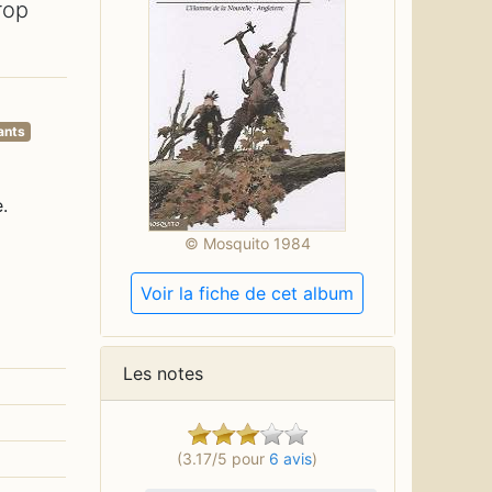
rop
ants
.
© Mosquito 1984
Voir la fiche de cet album
Les notes
(3.17/5 pour
6 avis
)