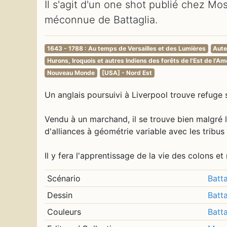
Il s'agit d'un one shot publié chez Mos
méconnue de Battaglia.
1643 - 1788 : Au temps de Versailles et des Lumières
Aute
Hurons, Iroquois et autres Indiens des forêts de l'Est de l'A
Nouveau Monde
[USA] - Nord Est
Un anglais poursuivi à Liverpool trouve refuge
Vendu à un marchand, il se trouve bien malgré l
d'alliances à géométrie variable avec les tribus
Il y fera l'apprentissage de la vie des colons et
Scénario
Batta
Dessin
Batta
Couleurs
Batta