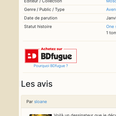
Editeur
/
Collection
Mosq
Genre
/
Public
/
Type
Aven
Date de parution
Janv
Statut histoire
One 
1 to
Pourquoi BDfugue ?
Les avis
Par
sloane
Voilà un dessinateur que je déco