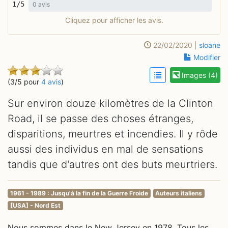
1/5
0 avis
Cliquez pour afficher les avis.
22/02/2020 |
sloane
Modifier
Images (4)
(3/5 pour
4 avis
)
Sur environ douze kilomètres de la Clinton
Road, il se passe des choses étranges,
disparitions, meurtres et incendies. Il y rôde
aussi des individus en mal de sensations
tandis que d'autres ont des buts meurtriers.
1961 - 1989 : Jusqu'à la fin de la Guerre Froide
Auteurs italiens
[USA] - Nord Est
Nous sommes dans le New Jersey en 1978. Tous les