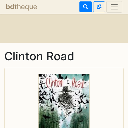
bd
theque
Clinton Road