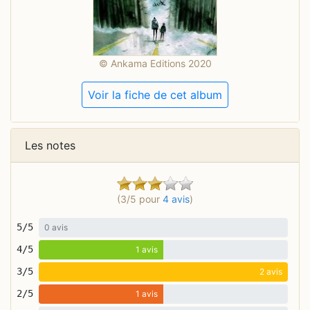
© Ankama Editions 2020
Voir la fiche de cet album
Les notes
(3/5 pour
4 avis
)
5/5
0 avis
4/5
1 avis
3/5
2 avis
2/5
1 avis