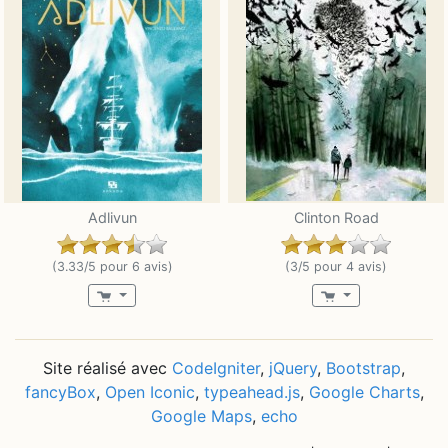
Adlivun
Clinton Road
(3.33/5 pour 6 avis)
(3/5 pour 4 avis)
Site réalisé avec
CodeIgniter
,
jQuery
,
Bootstrap
,
fancyBox
,
Open Iconic
,
typeahead.js
,
Google Charts
,
Google Maps
,
echo