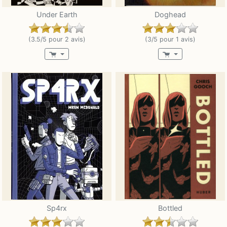
Under Earth
Doghead
(3.5/5 pour 2 avis)
(3/5 pour 1 avis)
Sp4rx
Bottled