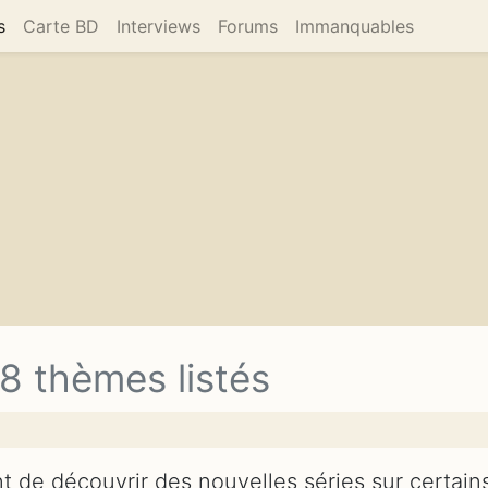
(current)
s
Carte BD
Interviews
Forums
Immanquables
8 thèmes listés
de découvrir des nouvelles séries sur certain
N