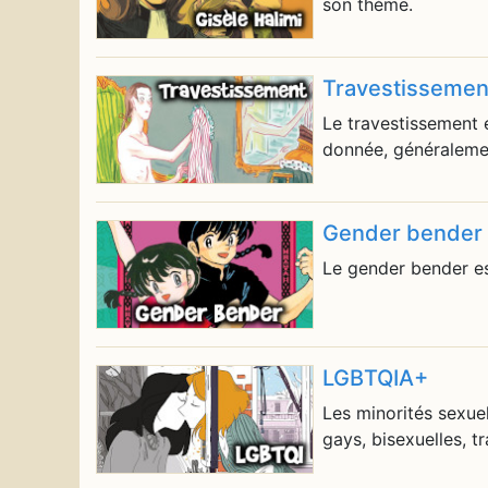
son thème.
Travestissemen
Le travestissement 
donnée, généralemen
Gender bender
Le gender bender es
LGBTQIA+
Les minorités sexue
gays, bisexuelles, tr