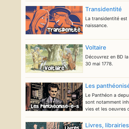
Transidentité
La transidentité est
naissance.
Voltaire
Découvrez en BD la v
30 mai 1778.
Les panthéonis
Le Panthéon a depui
sont notamment inhu
vies et les oeuvres
Livres, librairie