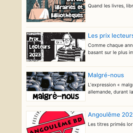
Quand les livres, li
Les prix lecte
Comme chaque année
basant sur le plus im
Malgré-nous
L'expression « malg
allemande, durant l
Angoulême 2024 
Les titres primés lo