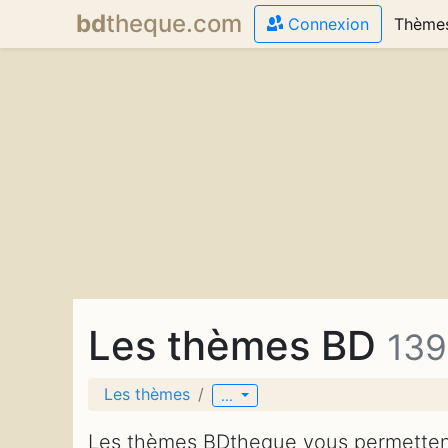
bd
theque
.com
Connexion
Thème
Les thèmes BD
139
Les thèmes
...
Les thèmes BDtheque vous permettent 