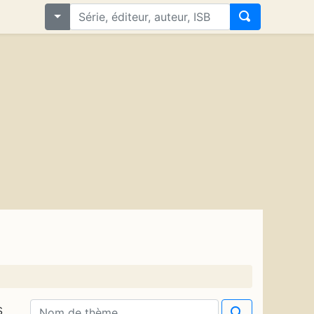
s
om de thème