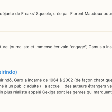
 déjanté de Freaks' Squeele, crée par Florent Maudoux pour
ature, journaliste et immense écrivain "engagé", Camus a in
eirindo)
Seirindô, Garo a incarné de 1964 à 2002 (de façon chaotiqu
é à un public adulte (il a accueilli des auteurs étrangers ve
sin plus réaliste appelé Gekiga sont les genres qui marquen