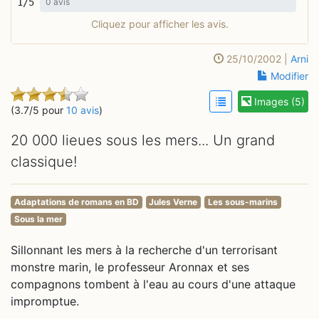
1/5
0 avis
Cliquez pour afficher les avis.
25/10/2002 |
Arni
Modifier
Images (5)
(3.7/5 pour
10 avis
)
20 000 lieues sous les mers... Un grand
classique!
Adaptations de romans en BD
Jules Verne
Les sous-marins
Sous la mer
Sillonnant les mers à la recherche d'un terrorisant
monstre marin, le professeur Aronnax et ses
compagnons tombent à l'eau au cours d'une attaque
impromptue.