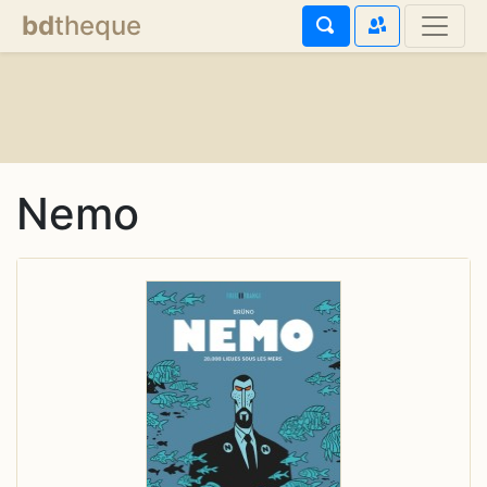
bd
theque
Nemo