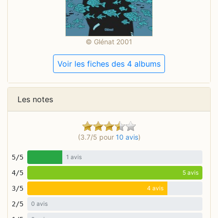
© Glénat 2001
Voir les fiches des 4 albums
Les notes
(3.7/5 pour
10 avis
)
5/5
1 avis
4/5
5 avis
3/5
4 avis
2/5
0 avis