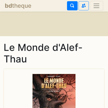
bd
theque
Le Monde d'Alef-
Thau