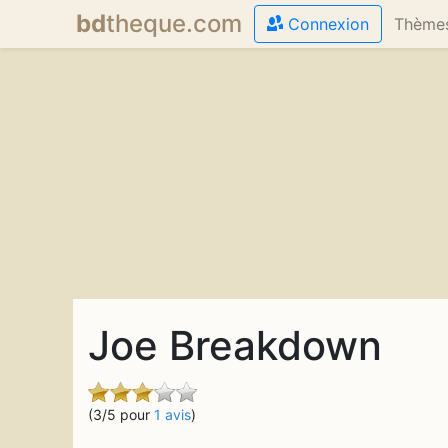
bd
theque
.com
Connexion
Thème
Joe Breakdown
(3/5 pour
1 avis
)