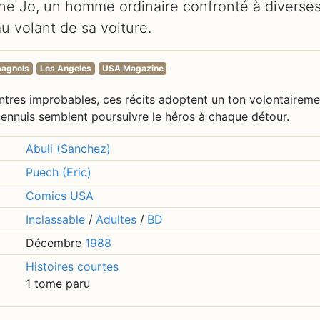
ène Jo, un homme ordinaire confronté à diverse
 volant de sa voiture.
pagnols
Los Angeles
USA Magazine
ontres improbables, ces récits adoptent un ton volontaireme
s ennuis semblent poursuivre le héros à chaque détour.
Abuli (Sanchez)
Puech (Eric)
Comics USA
Inclassable
/
Adultes
/
BD
Décembre
1988
Histoires courtes
1 tome paru