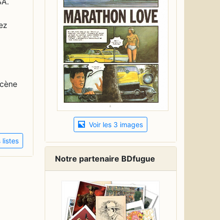
SA.
sez
scène
Voir les 3 images
listes
Notre partenaire BDfugue