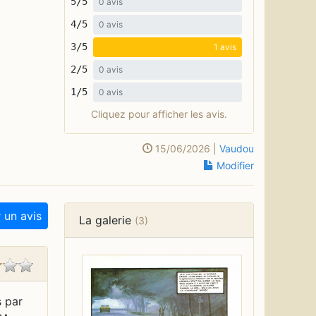
5/5
0 avis
4/5
0 avis
3/5
1 avis
2/5
0 avis
1/5
0 avis
Cliquez pour afficher les avis.
15/06/2026 |
Vaudou
Modifier
 un avis
La galerie
(3)
 par