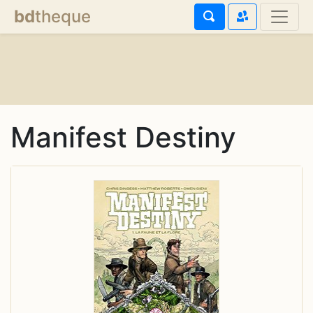
bd
theque
Manifest Destiny