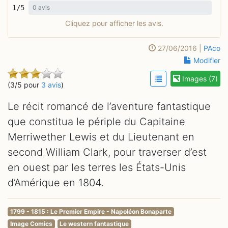
1/5
0 avis
Cliquez pour afficher les avis.
27/06/2016 |
PAco
Modifier
Images (7)
(3/5 pour
3 avis
)
Le récit romancé de l’aventure fantastique
que constitua le périple du Capitaine
Merriwether Lewis et du Lieutenant en
second William Clark, pour traverser d’est
en ouest par les terres les États-Unis
d’Amérique en 1804.
1799 - 1815 : Le Premier Empire - Napoléon Bonaparte
Image Comics
Le western fantastique