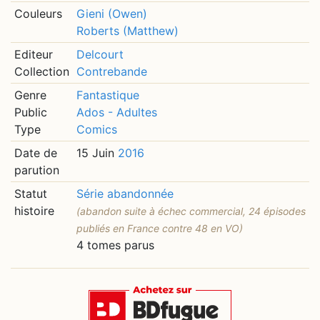
Couleurs
Gieni (Owen)
Roberts (Matthew)
Editeur
Delcourt
Collection
Contrebande
Genre
Fantastique
Public
Ados - Adultes
Type
Comics
Date de
15 Juin
2016
parution
Statut
Série abandonnée
histoire
(abandon suite à échec commercial, 24 épisodes
publiés en France contre 48 en VO)
4 tomes parus