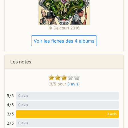
© Delcourt 2016
Voir les fiches des 4 albums
Les notes
(3/5 pour
3 avis
)
5/5
0 avis
4/5
0 avis
3/5
3 avis
2/5
0 avis