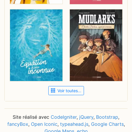
Voir toutes...
Site réalisé avec
CodeIgniter
,
jQuery
,
Bootstrap
,
fancyBox
,
Open Iconic
,
typeahead.js
,
Google Charts
,
Google Maps
,
echo