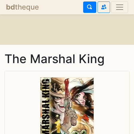
bd
theque
The Marshal King