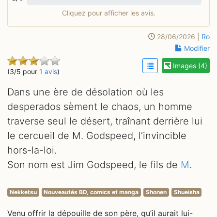
Cliquez pour afficher les avis.
28/06/2026 |
Ro
Modifier
Images (4)
(3/5 pour
1 avis
)
Dans une ère de désolation où les
desperados sèment le chaos, un homme
traverse seul le désert, traînant derrière lui
le cercueil de M. Godspeed, l’invincible
hors-la-loi.
Son nom est Jim Godspeed, le fils de
M
.
Nekketsu
Nouveautés BD, comics et manga
Shonen
Shueisha
Venu offrir la dépouille de son père, qu’il aurait lui-