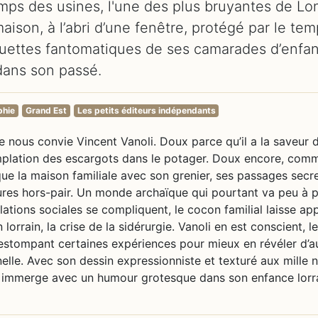
 temps des usines, l'une des plus bruyantes de L
ison, à l’abri d’une fenêtre, protégé par le tem
houettes fantomatiques de ses camarades d’enfa
dans son passé.
phie
Grand Est
Les petits éditeurs indépendants
nous convie Vincent Vanoli. Doux parce qu’il a la saveur 
mplation des escargots dans le potager. Doux encore, comm
s que la maison familiale avec son grenier, ses passages secr
ntures hors-pair. Un monde archaïque qui pourtant va peu à 
tions sociales se compliquent, le cocon familial laisse app
 lorrain, la crise de la sidérurgie. Vanoli en est conscient, 
estompant certaines expériences pour mieux en révéler d’a
elle. Avec son dessin expressionniste et texturé aux mille 
us immerge avec un humour grotesque dans son enfance lorr