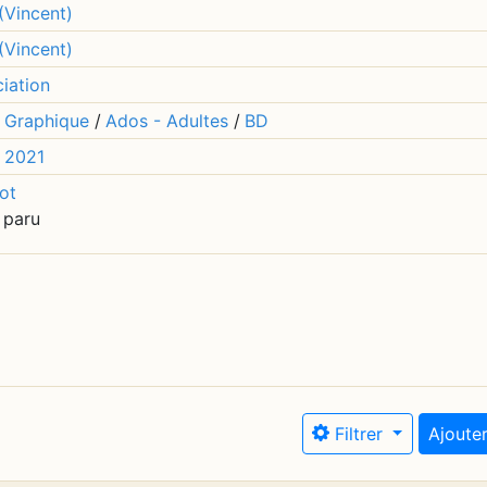
(Vincent)
(Vincent)
ciation
 Graphique
/
Ados - Adultes
/
BD
i
2021
ot
 paru
Filtrer
Ajouter