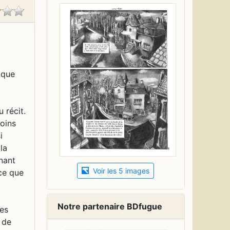
 que
 récit.
moins
i
la
nant
Voir les 5 images
 ce que
Notre partenaire BDfugue
ges
 de