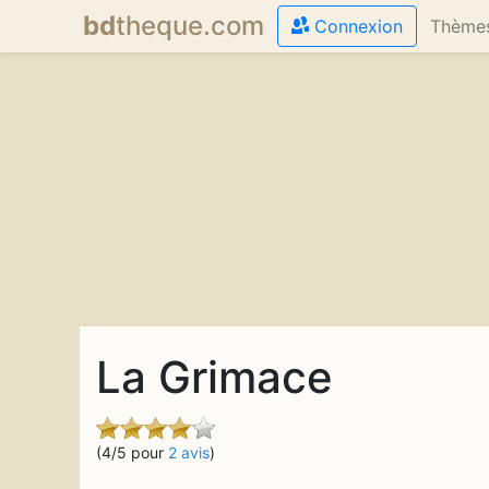
bd
theque
.com
Connexion
Thème
La Grimace
(4/5 pour
2 avis
)