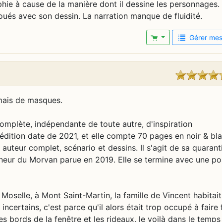
hie à cause de la manière dont il dessine les personnages.
oués avec son dessin. La narration manque de fluidité.
Gérer mes 
l'importance, ou avoir une trace de prétention, il était tout de suite moqué. Il fallait toujours se faire remettre à place, et l'humour et l'ironie avaient vite fait de leur rabattre le caquet, leur faisant avoir honte d'avoir pu se croire plus malin. C'est pour ça que ses pages seront toujours noires, et sûrement aussi à cause de cet état d'esprit de moquerie permanente d'alors que les facéties grotesques y occuperont toujours une place. Dans cette même postface, l'auteur explique également qu'il se représente sous les traits d'un adulte archétypal car c'est celui adulte qui raconte et revit les scènes, alors quel intérêt de se redessiner enfant ? Cette bande dessinée relève donc des souvenirs d'enfance, entre 1975 et 1981, c'est-à-dire quand l'auteur avant entre 9 et 15 ans. Il explicite son objectif : une volonté nostalgique de faire revivre cette période. Mais tout s'est donc transformé dans son esprit et surtout pendant la conception car c'est bien au moment de dessiner les planches que lui viennent toujours les idées précisées, les solutions, les prises de position esthétiques : les choses qu'il écrit ou qu'il imagine avant se transforment quand il dessine sa page. de fait, le lecteur découvre bien des souvenirs d'enfance, en ayant conscience qu'ils ont été transformés par la mémoire, et retranscrits avec une pointe de dérision. En vrac : une expression étrange utilisée par sa mère pour saluer ses connaissances dans la rue (Pour rien, bonjour Madame), aller chercher le lait à la ferme, l'accident du camion transportant les cochons, le plaisir intense de boire la crème du lait, aller jouer au sous-sol, la crainte diffuse de la fermeture des usines, aller jouer dans le grand jardin, les après-midis d'automne passés à s'ennuyer dans le jardin, le père qui organise une aventure pour aller dans le grenier, un match de football interclasse, le souvenir de s'être perdu à quatre ans pour aller à l'école ménagère de sa mère, le visionnage du film le cuirassé Potemkine, les pollutions nocturnes, le paysage industriel, sa mère restant debout lors d'un repas chez la belle-famille en guise de protestation, etc. Ce sont des petits moments de l'enfance, des expériences universelles dans ce qu'elles apportent, et totalement spécifiques à l'enfance de l'auteur. Ces souvenirs sont aussi une reconstitution historique avec des artefacts culturels : Chéri Bibi (1976, 46 épisodes, 13mn), Croc-Blanc (1906) de Jack London (1876-1916), Capitaine Fracasse (1863) de Théophile Gautier (1811-1972), Pink Floyd, le Muppet Show, le cuirassé Potemkine (1925) de Sergueï Eisenstein (1898-1948), une représentation avortée des Fourberies de Scapin. En filigrane, c'est la perception inconsciente d'une réalité sociale, celle de l'industrie de la sidérurgie dans le bassin Lorrain à la fin des années 1970. Il est question de l'ampleur du bassin industriel, des usines qui composent le paysage, de la menace de leur fermeture dans une mesure non quantifiée et donc du chômage comme une épée de Damoclès. Les deux souvenirs les plus vivaces de l'enfant sont celui de marcher sur le dos de la bête, c'est-à-dire l'usine avec son odeur, son grondement qui se transmet au corps, ainsi qu'une journée où tout s'est arrêté (planche 55) où toute la population avait d'abord voulu s'isoler, comme honteuse d'avoir été frappée et trahie, avant d'oser sortir à nouveau pour réagir. le lecteur en déduit qu'il s'agit du 19 décembre 197