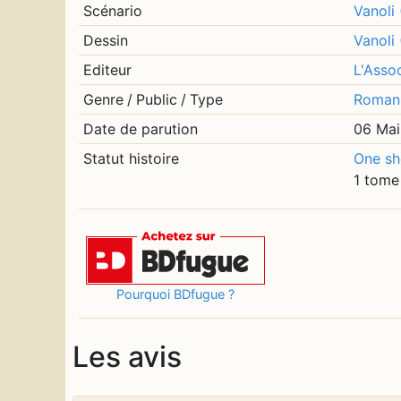
Scénario
Vanoli 
Dessin
Vanoli 
Editeur
L'Asso
Genre
/
Public
/
Type
Roman
Date de parution
06 Ma
Statut histoire
One sh
1 tome
Pourquoi BDfugue ?
Les avis