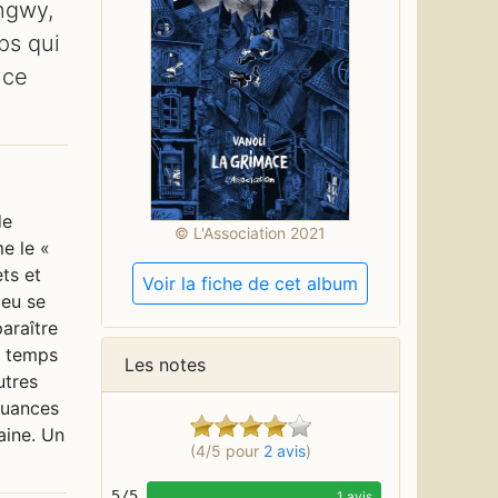
ongwy,
ps qui
nce
de
© L'Association 2021
e le «
ets et
Voir la fiche de cet album
peu se
araître
le temps
Les notes
utres
nuances
aine. Un
(4/5 pour
2 avis
)
5/5
1 avis