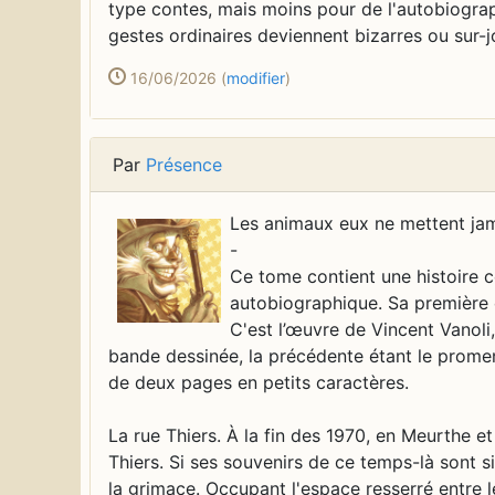
type contes, mais moins pour de l'autobiograp
gestes ordinaires deviennent bizarres ou sur-j
16/06/2026
(
modifier
)
Par
Présence
Les animaux eux ne mettent jamais de masques. - Ce tome contient une histoire complète, indépendante de toute autre, d'inspiration autobiographique. Sa première édition date de 2021, et elle compte 70 pages en noir & blanc. C'est l’œuvre de Vincent Vanoli, auteur complet, scénario et dessins. Il s'agit de sa quarantième bande dessinée, la précédente étant le promeneur du Morvan parue en 2019. Elle se termine avec une postface de deux pages en petits caractères. La rue Thiers. À la fin des 1970, en Meurthe et Moselle, à Mont Saint-Martin, la famille de Vincent habitait rue Thiers. Si ses souvenirs de ce temps-là sont si incertains, c'est parce qu'il alors était trop occupé à faire face à la grimace. Occupant l'espace resserré entre les bords de la fenêtre et les rideaux, le voilà dans le temps arrêté de la rue Thiers, comme elle s'appelait à l'époque des usines, aujourd'hui silencieuse et vide, quand elle était la plus passante et la plus bruyante quand autobus et autres poids-lourds faisaient vibrer la maison elle-même. Impression. Il se tient immobile comme devant le miroir et son reflet. C'est cette rue immuable qui lui donne l'impression qu'il est toujours le même, ou plutôt que celui qu'il est contient encore une part de celui qu'il était. La grimace. Soudain des silhouettes fugitives font irruption dans la rue. Qu'est-ce que c'est ? Qui sont-elles ? Ce sont ses camarades du passé. Ils sont là exprès : ils ont dû guetter son retour et ils reviennent pour lui faire la Grimace, pour qu'elle se réactive. Et il devient le reflet de ce qu'il voit. La case-fenêtre ne le protège plus et il se déforme. Voilà qu'à son tour maintenant, il refait la Grimace. Dehors ses copains font des grimaces d'enfant et il en fait de même par mimétisme. L'usine. L'adulte se souvient qu'enfant il sentait une odeur envahir parfois les rues : une des odeurs de l'usine qui s'immisce silencieusement, un rappel qu'elle est bien là. le tabac. Vincent adulte se retrouve dans la chambre qui apparemment est la sienne, mais qui devrait normalement être celle du dessous, celle qui possède une terrasse. Ce n'est pas grave, de celle-ci, il voit le bois de peupliers d'un peu plus haut. Elle est peut-être seulement un peu plus basse de plafond. Quelqu'un est venu pour préparer son lit. Son tabac sent bon et il en aime l'odeur, mais elle est détestable quand il est fumé. C'est pour ça qu'il aurait préféré la chambre d'en-dessous, pour pouvoir aller sur la terrasse. Il doit descendre : passer du sommet de la maison, zone symbolique dédiée à l'imaginaire qui y déploie ses ailes, à sa base stabilisant et maintenant l'édifice par son enracinement dans la terre-mémoire. En descendant les escaliers. Grâce aux escaliers qu'il emprunte, il va rejouer malgré tout la mélodie du passé. Ils sont une portée musicale dont les notes sont des creux dans le bois de la rampe ou les défauts particuliers de vieilles marches. Arrivé en bas, il voit sa mère qui l'attend avec sa petite sœur habillée et le manteau sur le dos, avec son cartable : c'est l'heure d'aller à l'école. Dès la première page, le lecteur découvre ou retrouve les particularités graphiques si prégnantes de l'auteur : des dessins avec une forte densité de noir et de gris dans chaque case, une minutie dans les détails marquée d'une forme de naïveté dans certaines représentations, un gauchissement des formes et des perspectives, une représentation des personnages qui fait qu'il n'est pas possible de les prendre complètement au sérieux, à la fois du fait d'expression parfois ridicules ou simplettes, et de leur nez en trompe de papillon recourbée. Sur la planche 3, il voit aussi les cases biseautées, en trapèze pour introduire une forme de désordre. En bas de cette même page, l'artiste utilise une déformation en œil-de-chat. En planche 6, il réalise une savante construction de page : dans la partie gauche de la planche, Vincent descend l'escalier, étant représenté à trois niveaux différents, chaque palier desservant une pièce différente dans la partie droite de la planche, sans bordure de case entre les deux, avec les cloisons séparant les pièces en vue de dessus, une construction savante et complexe, parfaitement lisible. le premier phylactère n'arrive qu'en planche 7. En planche 8, il réalise un dessin en pleine page, avec à nouveau Vincent représenté à trois endroits différents, ayant progressé en marchant. Planche 10 : seulement deux cases muettes racontant un accident de camion transportant des cochons. Planche 18 : une case centrale en insert sur des cases disposées en deux bandes. Planche 29 : des cases de la largeur de la page pour montrer les joueurs répartis sur la largeur du terrain de football. Planche 54 un dessin en pleine page montrant l'extérieur de la maison de la famille des Vanoli, et trois inserts pour montrer ce que fait chaque membre dans une pièce différente. La planche 67 est un dessin en pleine page, repris à l'identique pour la couverture qui a bénéficié d'une mise en couleur en bleu. Cette forme de diversité dans la construction des planches, et de pointe de caricature dans la représentation des individus (le nez en trompe de lépidoptère, leurs membres parfois un peu caoutchouteux, la position pas toujours très naturelle de leur main) n'empêche en rien un niveau de détails élevé. le lecteur s'en rend compte dès la première page avec la vue générale de la rue Thiers : chaussée, trottoirs, poteaux électriques, pavillons à l'architecture différente (toiture, rambarde, persienne, forme des fenêtres, cheminée, porte de garage), arbres d'alignement. de page en page, le lecteur apprécie cette qualité descriptive, cette représentation des environnements quotidiens de Vincent enfant : son pâté de maison, le grand jardin, sa chambre, l'entrée de la maison, la cave, la chambre de sa sœur Catherine, le grenier, la buanderie, le terrain de foot, les rues alentour, la chambre du fils de la propriétaire avec sa collection de masques, la passerelle au-dessus du complexe industriel, la vision des cheminées des hauts fourneaux, etc. Il lui suffit de regarder le dessous de caisse du camion renversé en bas de la planche 10, pour voir le savant mélange d'éléments techniques précis et réalistes, et d'éléments fantaisistes maîtrisés venant accentuer l'impression : mine de rien, l'artiste fait œuvre d'une reconstitution historique minutieuse et bien fournie. Dans la postface, Vanoli explique que dans son enfance, chaque fois que lui ou un de ses camarades émettait une fantaisie, surtout une qui ressemblait à se donner de 