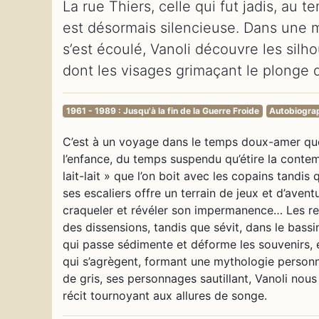
La rue Thiers, celle qui fut jadis, au
est désormais silencieuse. Dans une ma
s’est écoulé, Vanoli découvre les sil
dont les visages grimaçant le plonge 
1961 - 1989 : Jusqu'à la fin de la Guerre Froide
Autobiogra
C’est à un voyage dans le temps doux-amer que 
l’enfance, du temps suspendu qu’étire la conte
lait-lait » que l’on boit avec les copains tandi
ses escaliers offre un terrain de jeux et d’ave
craqueler et révéler son impermanence… Les rela
des dissensions, tandis que sévit, dans le bassin
qui passe sédimente et déforme les souvenirs, 
qui s’agrègent, formant une mythologie personn
de gris, ses personnages sautillant, Vanoli no
récit tournoyant aux allures de songe.