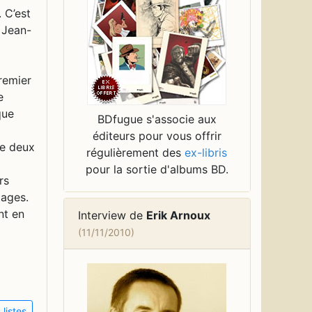
. C’est
e Jean-
remier
e
que
BDfugue s'associe aux
éditeurs pour vous offrir
me deux
régulièrement des
ex-libris
pour la sortie d'albums BD.
rs
pages.
nt en
Interview de
Erik Arnoux
(11/11/2010)
listes