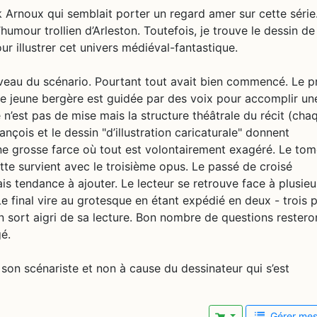
rik Arnoux qui semblait porter un regard amer sur cette série
l’humour trollien d’Arleston. Toutefois, je trouve le dessin d
r illustrer cet univers médiéval-fantastique.
 niveau du scénario. Pourtant tout avait bien commencé. Le p
ne jeune bergère est guidée par des voix pour accomplir un
é n’est pas de mise mais la structure théâtrale du récit (cha
nçois et le dessin "d’illustration caricaturale" donnent
ne grosse farce où tout est volontairement exagéré. Le to
tte survient avec le troisième opus. Le passé de croisé
is tendance à ajouter. Le lecteur se retrouve face à plusieu
Le final vire au grotesque en étant expédié en deux - trois 
on sort aigri de sa lecture. Bon nombre de questions restero
é.
r son scénariste et non à cause du dessinateur qui s’est
Gérer mes 