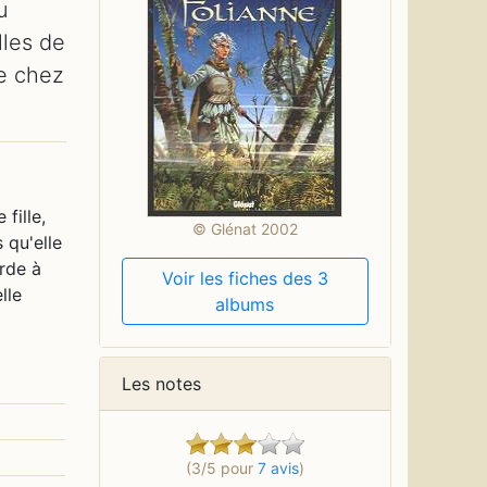
u
lles de
se chez
fille,
© Glénat 2002
 qu'elle
rde à
Voir les fiches des 3
lle
albums
Les notes
(3/5 pour
7 avis
)