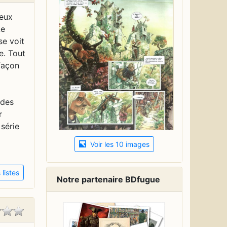
ieux
Le
se voit
e. Tout
façon
rdes
r
 série
Voir les 10 images
listes
Notre partenaire BDfugue