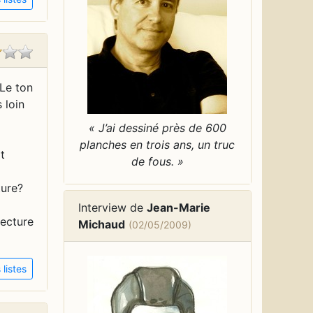
 Le ton
 loin
« J’ai dessiné près de 600
planches en trois ans, un truc
t
de fous. »
ture?
Interview de
Jean-Marie
lecture
Michaud
(02/05/2009)
listes