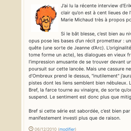
J’ai lu la récente interview d’E
clair qu’on est à cent lieues de 
Marie Michaud très à propos pou
Si le bât blesse, c’est bien au
opus pose les bases d’un récit prometteur : u
quête (une sorte de Jeanne d’Arc). L’originalit
tome forme un acte), les dialogues en vieux fra
l’impression amusante de se trouver devant u
poursuit sur cette lancée. Mais une cassure ne
d’Ombreux prend le dessus, "inutilement" j’aura
pistes dont les liens semblent bien nébuleux. 
Bref, la farce tourne au vinaigre, de sorte qu’
suspend. Le sentiment est donc plus que mitig
Bref si cette série est sabordée, c’est bien pa
manifestement investi plus que de raison.
06/12/2010
(
modifier
)