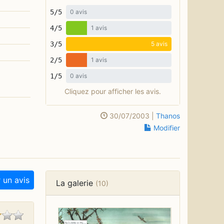
5/5
0 avis
4/5
1 avis
3/5
5 avis
2/5
1 avis
1/5
0 avis
Cliquez pour afficher les avis.
30/07/2003 |
Thanos
Modifier
 un avis
La galerie
(10)