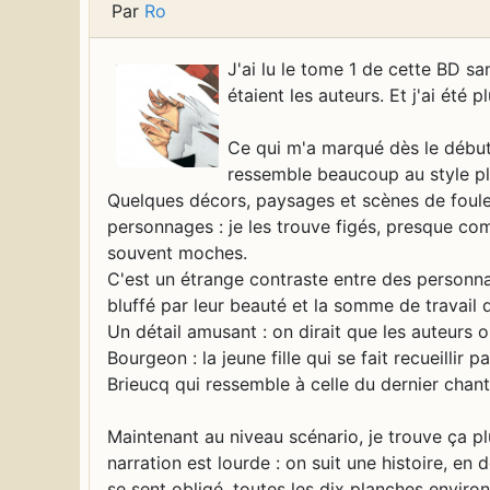
Par
Ro
J'ai lu le tome 1 de cette BD sa
étaient les auteurs. Et j'ai été 
Ce qui m'a marqué dès le début, 
ressemble beaucoup au style plu
Quelques décors, paysages et scènes de foules
personnages : je les trouve figés, presque co
souvent moches.
C'est un étrange contraste entre des personnag
bluffé par leur beauté et la somme de travail 
Un détail amusant : on dirait que les auteurs 
Bourgeon : la jeune fille qui se fait recueillir 
Brieucq qui ressemble à celle du dernier chan
Maintenant au niveau scénario, je trouve ça plu
narration est lourde : on suit une histoire, en
se sent obligé, toutes les dix planches environ