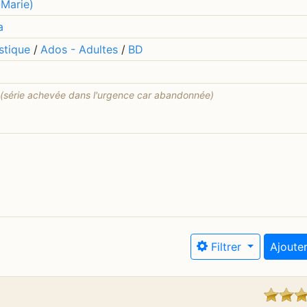
Marie)
a
stique
/
Ados - Adultes
/
BD
(série achevée dans l'urgence car abandonnée)
Filtrer
Ajouter