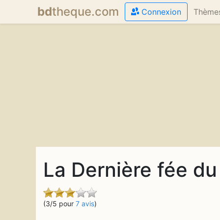
bd
theque
.com
Connexion
Thème
La Dernière fée du
(3/5 pour
7 avis
)