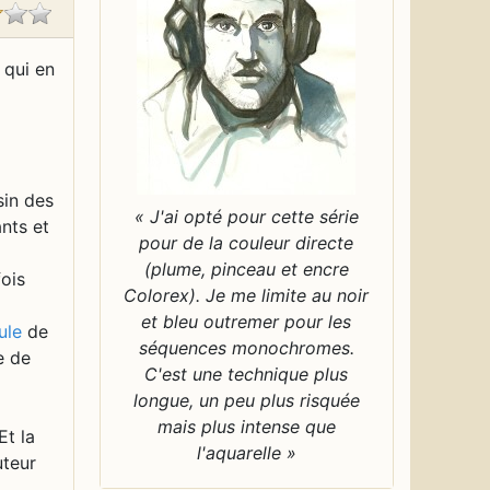
 qui en
sin des
« J'ai opté pour cette série
nts et
pour de la couleur directe
(plume, pinceau et encre
fois
Colorex). Je me limite au noir
et bleu outremer pour les
ule
de
séquences monochromes.
e de
C'est une technique plus
longue, un peu plus risquée
mais plus intense que
Et la
l'aquarelle »
uteur