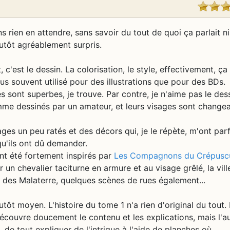
ns rien en attendre, sans savoir du tout de quoi ça parlait ni
plutôt agréablement surpris.
c'est le dessin. La colorisation, le style, effectivement, ça
s souvent utilisé pour des illustrations que pour des BDs.
 sont superbes, je trouve. Par contre, je n'aime pas le des
mme dessinés par un amateur, et leurs visages sont changea
es un peu ratés et des décors qui, je le répète, m'ont par
qu'ils ont dû demander.
ont été fortement inspirés par
Les Compagnons du Crépusc
par un chevalier taciturne en armure et au visage grêlé, la vill
t des Malaterre, quelques scènes de rues également...
tôt moyen. L'histoire du tome 1 n'a rien d'original du tout. 
 découvre doucement le contenu et les explications, mais l'a
, de tout expliquer de l'intrigue à l'aide de planches où