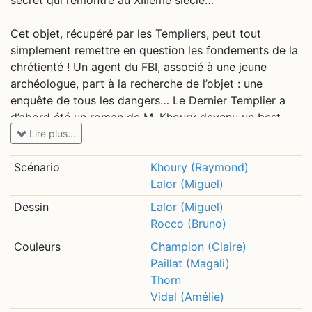
secret qui remontre au XIIIème siècle…
Cet objet, récupéré par les Templiers, peut tout
simplement remettre en question les fondements de la
chrétienté ! Un agent du FBI, associé à une jeune
archéologue, part à la recherche de l’objet : une
enquête de tous les dangers… Le Dernier Templier a
d’abord été un roman de M. Khoury devenu un best-
seller international et qui sera adapté en une série télé
Lire plus...
(sur M6 en 2009). Mais il s’agit surtout d’un récit
d’aventure haletant à travers les âges !
Scénario
Khoury (Raymond)
Lalor (Miguel)
Dessin
Lalor (Miguel)
Rocco (Bruno)
Couleurs
Champion (Claire)
Paillat (Magali)
Thorn
Vidal (Amélie)