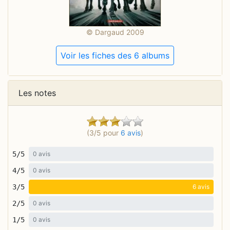
© Dargaud 2009
Voir les fiches des 6 albums
Les notes
(3/5 pour
6 avis
)
5/5
0 avis
4/5
0 avis
3/5
6 avis
2/5
0 avis
1/5
0 avis