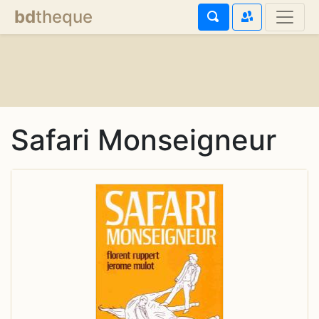
bd
theque
Safari Monseigneur