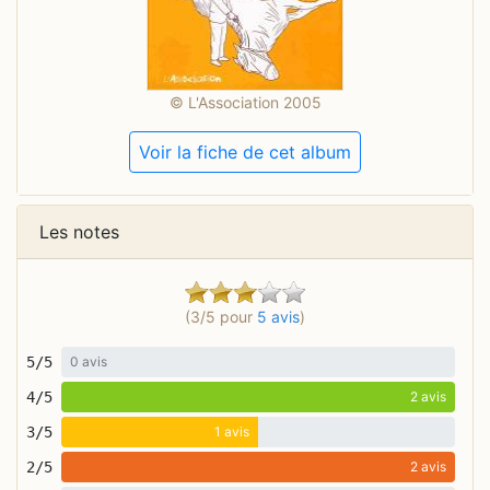
© L'Association 2005
Voir la fiche de cet album
Les notes
(3/5 pour
5 avis
)
5/5
0 avis
4/5
2 avis
3/5
1 avis
2/5
2 avis