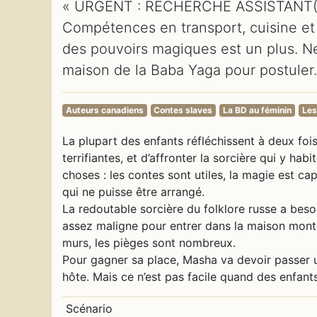
« URGENT : RECHERCHE ASSISTANT(
Compétences en transport, cuisine et 
des pouvoirs magiques est un plus. Ne 
maison de la Baba Yaga pour postuler.
Auteurs canadiens
Contes slaves
La BD au féminin
Les
La plupart des enfants réfléchissent à deux foi
terrifiantes, et d’affronter la sorcière qui y 
choses : les contes sont utiles, la magie est capri
qui ne puisse être arrangé.
La redoutable sorcière du folklore russe a besoi
assez maligne pour entrer dans la maison montée
murs, les pièges sont nombreux.
Pour gagner sa place, Masha va devoir passer u
hôte. Mais ce n’est pas facile quand des enfant
Scénario