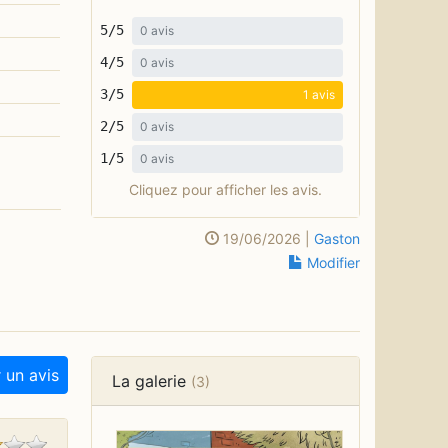
5/5
0 avis
4/5
0 avis
3/5
1 avis
2/5
0 avis
1/5
0 avis
Cliquez pour afficher les avis.
19/06/2026 |
Gaston
Modifier
 un avis
La galerie
(3)