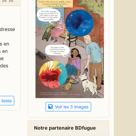
'dresse
s en
s en
ne
 des
listes
Voir les 3 images
Notre partenaire BDfugue