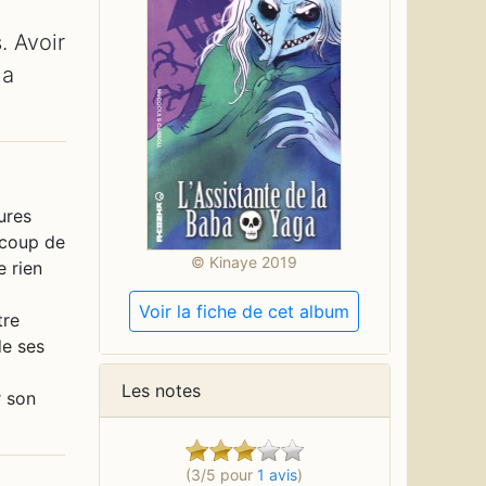
. Avoir
la
ures
ucoup de
© Kinaye 2019
e rien
Voir la fiche de cet album
tre
de ses
Les notes
r son
(3/5 pour
1 avis
)