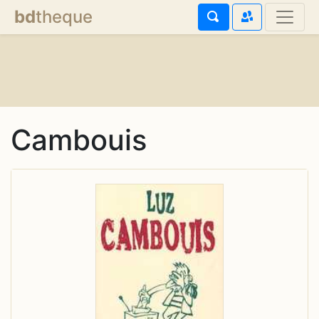
bd
theque
Cambouis