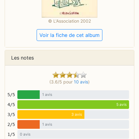
© L'Association 2002
Voir la fiche de cet album
Les notes
(3.6/5 pour
10 avis
)
5/5
1 avis
4/5
5 avis
3/5
3 avis
2/5
1 avis
1/5
0 avis