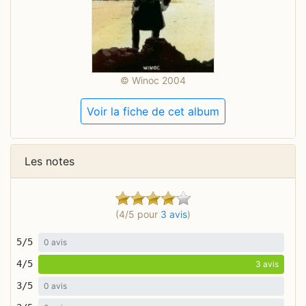
© Winoc 2004
Voir la fiche de cet album
Les notes
(4/5 pour
3 avis
)
5/5
0 avis
4/5
3 avis
3/5
0 avis