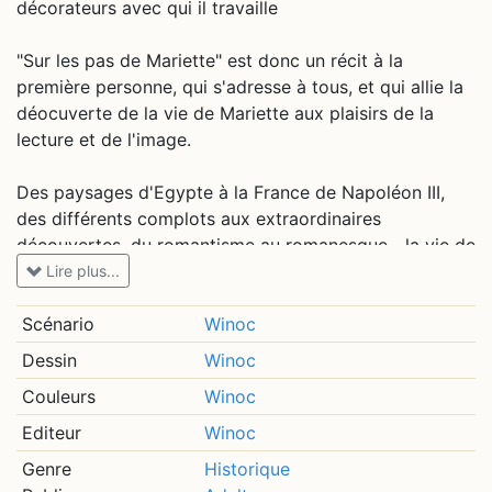
décorateurs avec qui il travaille
"Sur les pas de Mariette" est donc un récit à la
première personne, qui s'adresse à tous, et qui allie la
déocuverte de la vie de Mariette aux plaisirs de la
lecture et de l'image.
Des paysages d'Egypte à la France de Napoléon III,
des différents complots aux extraordinaires
découvertes, du romantisme au romanesque...,la vie de
Mariette est une aventure qui ne demandait qu'à être
Lire plus...
mise en images.
Scénario
Winoc
Dessin
Winoc
Couleurs
Winoc
Editeur
Winoc
Genre
Historique