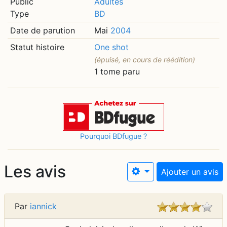
Public
Adultes
Type
BD
Date de parution
Mai
2004
Statut histoire
One shot
(épuisé, en cours de réédition)
1 tome paru
Pourquoi BDfugue ?
Les avis
Ajouter un avis
Par
iannick