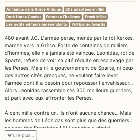
Au temps de la Grèce Antique
BDs adaptées en film
Dark Horse Comics
Format à l’italienne
Frank Miller
Les petits éditeurs indépendants
Will Eisner Awards
480 avant J.C. L'armée perse, menée par le roi Xerxes,
marche vers la Grèce. Forte de centaines de milliers
d'hommes, elle n'a jamais été vaincue. Leonidas, roi de
Sparte, refuse de voir sa cité réduite en esclavage par
les Perses. Mais ni le gouvernement de Sparte, ni ceux
des autres cités grecques, ne veulent faire lever
l'armée dont il a besoin pour repousser l'envahisseur...
Alors Leonidas rassemble ses 300 meilleurs guerriers,
et part avec eux affronter les Perses.
À cent mille contre un, ils n'ont aucune chance... Mais
les hommes de Léonidas sont plus que des guerriers :
ce sont des Spartiates ! Et Leonidas a choisi
judicieusement son champ de bataille : la passe des
Lire plus...