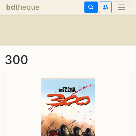
bd
theque
300