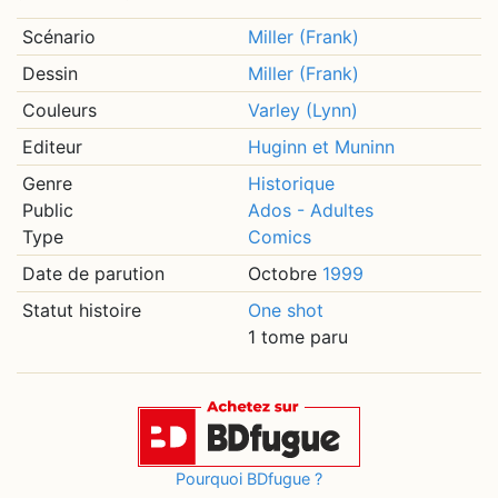
Thermopyles, si étroite que les Perses ne pourront pas
compter sur leur nombre pour submerger les Grecs.
Scénario
Miller (Frank)
Dessin
Miller (Frank)
Enfin, les deux armées sont face à face. Les hostilités
Couleurs
Varley (Lynn)
commencent... Et une à une, les vagues d'assaut
lancées par Xerxes viennent s'écraser sur la muraille
Editeur
Huginn et Muninn
humaine des invincibles Spartiates. Les troupes perses
Genre
Historique
s'épuisent, tandis que des espoirs fous naissent dans
Public
Ados - Adultes
les rangs grecs. Et si Leonidas, contre toute attente,
Type
Comics
parvenait finalement à chasser l'envahisseur...?
Date de parution
Octobre
1999
Statut histoire
One shot
1 tome paru
Pourquoi BDfugue ?