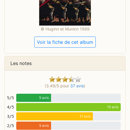
© Huginn et Muninn 1999
Voir la fiche de cet album
Les notes
(3.49/5 pour
37 avis
)
5/5
5 avis
4/5
15 avis
3/5
11 avis
2/5
5 avis