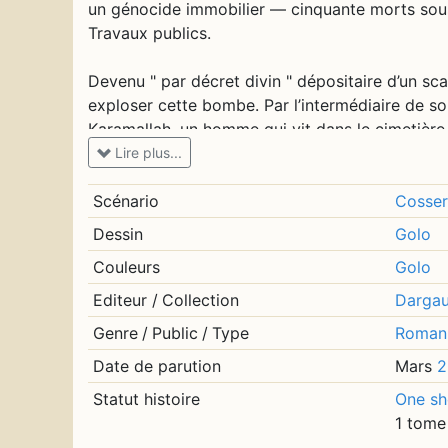
un génocide immobilier — cinquante morts sous
Travaux publics.
Devenu " par décret divin " dépositaire d’un sc
exploser cette bombe. Par l’intermédiaire de son
Karamallah, un homme qui vit dans le cimetière a
personne. Et cet homme sage, très amusé par la
Lire plus...
des hautes sphères étant une péripétie communé
moyen qui démasque, dans un grand rire salvate
Scénario
Cosser
couleurs de l’infamie.
Dessin
Golo
Couleurs
Golo
Amoureux du Caire, Golo rêvait de dessiner la v
Cossery — rêve réalisé en 1991 avec "Mendiants 
Editeur
/
Collection
Darga
Genre
/
Public
/
Type
Roman
Les Couleurs de l’infamie est une adaptation f
Date de parution
Mars
2
(source : Dargaud)
Statut histoire
One sh
1 tome