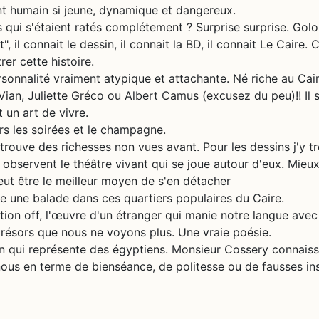
nt humain si jeune, dynamique et dangereux.
s qui s'étaient ratés complétement ? Surprise surprise. Gol
 il connait le dessin, il connait la BD, il connait Le Caire. C
er cette histoire.
sonnalité vraiment atypique et attachante. Né riche au Caire
s Vian, Juliette Gréco ou Albert Camus (excusez du peu)!! Il 
 un art de vivre.
rs les soirées et le champagne.
 trouve des richesses non vues avant. Pour les dessins j'y t
i observent le théâtre vivant qui se joue autour d'eux. Mieu
peut être le meilleur moyen de s'en détacher
e une balade dans ces quartiers populaires du Caire.
ation off, l'œuvre d'un étranger qui manie notre langue avec
trésors que nous ne voyons plus. Une vraie poésie.
ien qui représente des égyptiens. Monsieur Cossery connaissa
s en terme de bienséance, de politesse ou de fausses ins