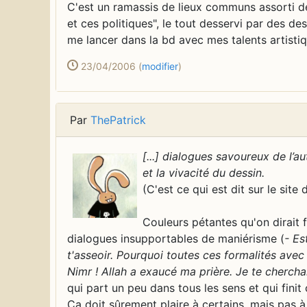
C'est un ramassis de lieux communs assorti de
et ces politiques", le tout desservi par des de
me lancer dans la bd avec mes talents artisti
23/04/2006
(
modifier
)
Par
ThePatrick
[...] dialogues savoureux de l’a
et la vivacité du dessin.
(C'est ce qui est dit sur le site
Couleurs pétantes qu'on dirait fa
dialogues insupportables de maniérisme (
- Es
t'asseoir. Pourquoi toutes ces formalités avec
Nimr ! Allah a exaucé ma prière. Je te chercha
qui part un peu dans tous les sens et qui finit
Ca doit sûrement plaire à certains, mais pas à