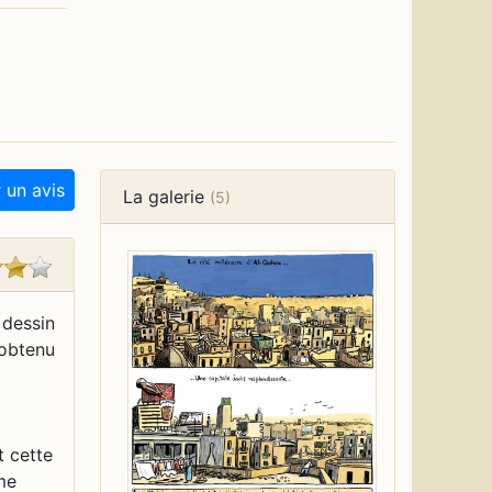
 un avis
La galerie
(5)
 dessin
 obtenu
t cette
me