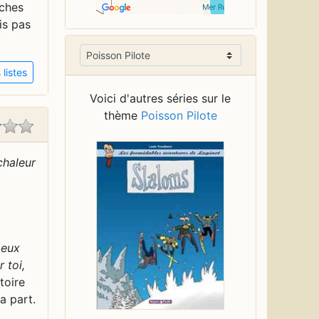
iches
is pas
listes
Voici d'autres séries sur le
thème
Poisson Pilote
chaleur
peux
r toi,
toire
a part.