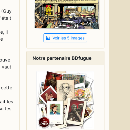
o (Guy
'était
, il
Voir les 5 images
se
Notre partenaire BDfugue
rouve
x vaut
 cette
it les
ultes.