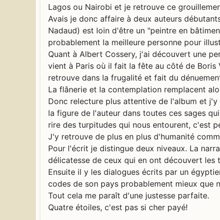
Lagos ou Nairobi et je retrouve ce grouilleme
Avais je donc affaire à deux auteurs débutant
Nadaud) est loin d'être un "peintre en bâtiment",
probablement la meilleure personne pour illustr
Quant à Albert Cossery, j'ai découvert une per
vient à Paris où il fait la fête au côté de Bori
retrouve dans la frugalité et fait du dénuement
La flânerie et la contemplation remplacent alo
Donc relecture plus attentive de l'album et j'y
la figure de l'auteur dans toutes ces sages qu
rire des turpitudes qui nous entourent, c'est 
J'y retrouve de plus en plus d'humanité comm
Pour l'écrit je distingue deux niveaux. La narr
délicatesse de ceux qui en ont découvert les 
Ensuite il y les dialogues écrits par un égypt
codes de son pays probablement mieux que nou
Tout cela me paraît d'une justesse parfaite.
Quatre étoiles, c'est pas si cher payé!