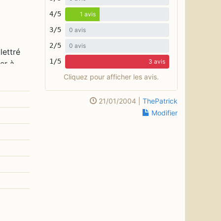
4/5
1 avis
3/5
0 avis
2/5
0 avis
lettré
1/5
3 avis
er à
nditisme
Cliquez pour afficher les avis.
 Un
s
21/01/2004 |
ThePatrick
Modifier
mie".