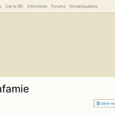
s
Carte BD
Interviews
Forums
Immanquables
infamie
Gérer me