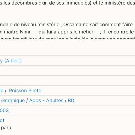
 les décombres d’un de ses immeubles) et le ministère des
andale de niveau ministériel, Ossama ne sait comment faire
 maître Nimr — qui lui a appris le métier —, il rencontre le 
vec les milliers de sans logis installés là sans rien demand
 lettre mais persuadé qu’elle n’a rien d’une bombe — le ba
ment admise —, trouve un moyen " plaisant " de l’utiliser.
ur, la face ignoble et grotesque du pouvoir — et toutes le
y (Albert)
ille à travers les romans du grand écrivain égyptien Albert
et Orgueilleux", et aujourd’hui avec "Les Couleurs de l’infa
ud
/
Poisson Pilote
 Graphique
/
Ados - Adultes
/
BD
idèle du roman éponyme.
003
ot
 paru