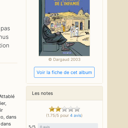
 pas
enus
tion
© Dargaud 2003
Voir la fiche de cet album
Les notes
Attablé
er,
ir
(1.75/5 pour
4 avis
)
co, dans
 dans
5/5
0 avis