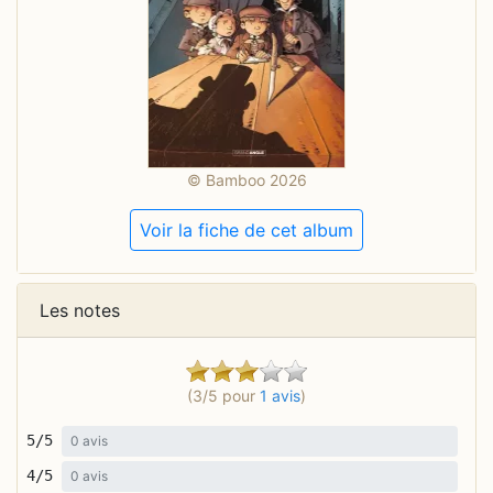
© Bamboo 2026
Voir la fiche de cet album
Les notes
(3/5 pour
1 avis
)
5/5
0 avis
4/5
0 avis