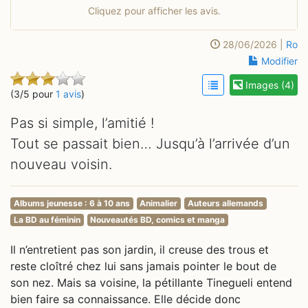
Cliquez pour afficher les avis.
28/06/2026 |
Ro
Modifier
Images (4)
(3/5 pour
1 avis
)
Pas si simple, l’amitié !
Tout se passait bien… Jusqu’à l’arrivée d’un
nouveau voisin.
Albums jeunesse : 6 à 10 ans
Animalier
Auteurs allemands
La BD au féminin
Nouveautés BD, comics et manga
Il n’entretient pas son jardin, il creuse des trous et
reste cloîtré chez lui sans jamais pointer le bout de
son nez. Mais sa voisine, la pétillante Tinegueli entend
bien faire sa connaissance. Elle décide donc