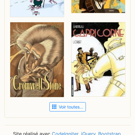
Voir toutes...
Site réalisé avec
CodeIgniter
,
jQuery
,
Bootstrap
,