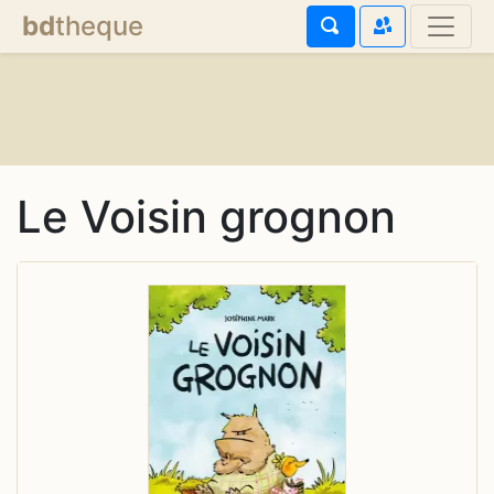
bd
theque
Le Voisin grognon