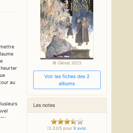
 mettre
illaume
ne
© Glénat 2023
 heurter
que
Voir les fiches des 2
tour au
albums
lusieurs
Les notes
uvel
 eu
dacieux.
(3.33/5 pour
9 avis
)
blanc