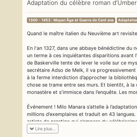
Adaptation du célèbre roman d’Umber
1300 - 1453 : Moyen Âge et Guerre de Cent ans
Adaptatio
Quand le maître italien du Neuvième art revisi
En l'an 1327, dans une abbaye bénédictine du no
un terme à ces inquiétantes disparitions avant l
de Baskerville tente de lever le voile sur ce mys
secrétaire Adso de Melk, il va progressivement 
à la ferme interdiction d’approcher la bibliothè
chose se trame entre ses murs. Et bientôt, à la
monastère et s'immisce dans l’enquête. Les mort
Événement ! Milo Manara s’attelle à l’adaptati
millions d’exemplaires et traduit en 43 langue
artiste de prestige qui s’empare du célébrissim
carte blanche pour donner sa vision de l’œuvre, 
Lire plus...
Son adaptation s’ouvre en effet sur Umberto Ec