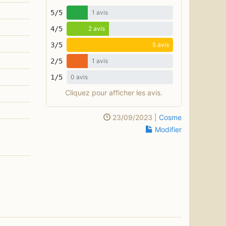
s,
5/5
1 avis
 livres
4/5
2 avis
inures
3/5
5 avis
 propre
ion du
2/5
1 avis
1/5
0 avis
Cliquez pour afficher les avis.
23/09/2023 |
Cosme
Modifier