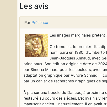
Les avis
Par
Présence
Les images marginales prêtent souvent à sourire, mais à des fins d’édification. - Ce tome est le premier d’un diptyque formant l’adaptation en bande dessinée du roman du même nom, paru en 1980, d’Umberto Eco (1932-2016), ayant fait l’objet d’un film en 1986, réalisé par Jean-Jacques Annaud, avec Sean Connery (1930-2020) et Christian Slater dans les rôles principaux. Son édition originale date de 2024. Il a été réalisé par Milo Manara pour l’adaptation et les dessins, par Simona Manara pour les couleurs, avec une traduction de Jean-Noël Schifano conformée à la présente adaptation graphique par Aurore Schmid. Il comprend soixante-deux pages de bande dessinée. Il se termine par un cahier de recherches graphiques de sept pages. À pic sur une boucle du Danube, à proximité de Melk, se dresse le très beau Stift, un monastère plus d’une fois restauré au cours des siècles. L’écrivain s’y rend vers la fin août 1968 pour dénicher quelque trace d’un manuscrit ancien – naturellement. Il en avait trouvé mention dans un livre dû à la plume d’un certain abbé Vallet. Le livre s’intitulait Le manuscrit de Dom Adson de Melk, traduit en français d’après l’édition de Dom J. Mabillon, et on le lui mit dans les mains à Prague, le 16 août 1968. Dans l’attente d’une personne chère, il rédigeait presque d’un seul jet, une traduction sur ces grands cahiers de la papeterie Joseph Gibert, où il est si agréable d’écrire avec une plume douce. Six jours après, les troupes soviétiques envahissaient la malheureuse ville. En suivant un parcours hasardeux, il parvint à atteindre la frontière autrichienne à Linz. De là, il se dirigea vers Vienne, où il rejoignit la personne attendue, et ils remontèrent le cours du fleuve. Avant d’arriver à Salzbourg, une nuit tragique, dans un petit hôtel sur les rives du Mondsee. La personne avec qui il voyageait disparut en emportant dans son bagage le livre de l’abbé Vallet. Il ne lui resta ainsi qu’une série de cahiers écrits de sa propre main et un grand vide dans le cœur. Quelques mois plus tard à Paris, à la bibliothèque Sainte-Geneviève, il trouvait les Vetera Analecta auxquels faisait référence Vallet. Inutile de dire qu’ils ne contenaient aucun manuscrit d’Adso ou Adson de Melk. Il en serait probablement encore à se demander d’où pouvait bien venir l’histoire d’Adso de Melk si, en 1970, à Buenos Aires, ne lui était aussi tombé dans les mains un opuscule de Milo Temesvar, trouvé sur les étagères d’un petit libraire antiquaire dans la Corrientes. Il s’agissait de la traduction introuvable de l’original en langue géorgienne du De l’utilisation des miroirs dans le jeu des échecs, et, à sa grande surprise, il y lut de copieuses citations du manuscrit d’Adso, sauf que la source n’en était pas Vallet, mais bien le père Athanasus Kircher. Les épisodes auxquels il se référait étaient absolument analogues à ceux du manuscrit trouvé par Vallet. C’est ainsi que l’écrivain se sent libre de raconter par simple goût fabulateur, l’histoire d’Adso de Melk, si glorieusement éloignée du temps présent parce que c’est là une histoire de livres, non de misères quotidiennes, et sa lecture peut incliner à réciter avec le grand imitateur A. Kemois : In omnibus requiem quaesivi, et nusquam inveni nisi in angulo cim libro. (J’ai cherché le repos partout et ne l’ai trouvé que dans un coin avec un livre.) Adapter le roman le plus célèbre d’Umberto Eco en bande dessinée constitue un défi impressionnant, et le lecteur est fort aise de découvrir que c’est un bédéiste chevronné qui se donne ce défi. Cet écrivain sait conjuguer une intrigue en forme de polar médiéval, révélateur de facettes de la société de l’époque, avec des questionnements philosophiques, un regard d’historien et une savante contextualisation, encore enrichi par d’élégantes métaphores. Une seule certitude : l’adaptation d’une telle œuvre ne peut que perdre en densité du propos de l’auteur, tout en s’y heurtant. De fait, le lecteur voit bien deux ou trois passages au cours desquels l’adaptateur se trouve confronté à la nécessité de transmettr