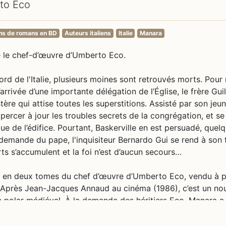
to Eco
ns de romans en BD
Auteurs italiens
Italie
Manara
te le chef-d’œuvre d’Umberto Eco.
rd de l'Italie, plusieurs moines sont retrouvés morts. Pour
’arrivée d’une importante délégation de l’Église, le frère Gu
tère qui attise toutes les superstitions. Assisté par son jeu
percer à jour les troubles secrets de la congrégation, et se
que de l’édifice. Pourtant, Baskerville en est persuadé, quel
 demande du pape, l'inquisiteur Bernardo Gui se rend à son 
s s’accumulent et la foi n’est d’aucun secours…
on en deux tomes du chef d’œuvre d’Umberto Eco, vendu à p
s. Après Jean-Jacques Annaud au cinéma (1986), c’est un no
e polar médiéval. À la demande des héritiers Eco, Manara a
et a pour cela choisi un triple parti pris graphique très au
o lui-même s’adressant au lecteur, dessiné dans un noir et 