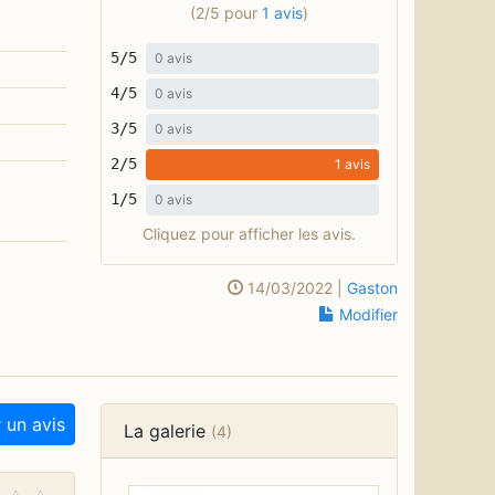
(2/5 pour
1 avis
)
5/5
0 avis
4/5
0 avis
3/5
0 avis
2/5
1 avis
1/5
0 avis
Cliquez pour afficher les avis.
14/03/2022 |
Gaston
Modifier
 un avis
La galerie
(4)