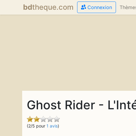
bd
theque
.com
Connexion
Thème
Ghost Rider - L'Int
(2/5 pour
1 avis
)