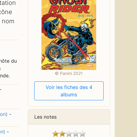
tation
icône
e nom
'hôte du
s
© Panini 2021
ende.
Voir les fiches des 4
-
albums
Don)
-
Les notes
an)
-