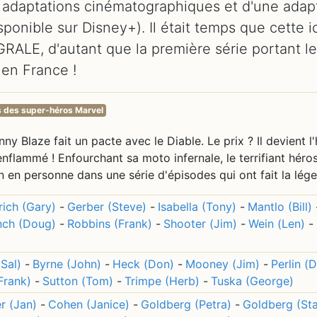
x adaptations cinématographiques et d'une adap
disponible sur Disney+). Il était temps que cette 
ÉGRALE, d'autant que la première série portant l
 en France !
s des super-héros Marvel
y Blaze fait un pacte avec le Diable. Le prix ? Il devient l
nflammé ! Enfourchant sa moto infernale, le terrifiant héro
 en personne dans une série d'épisodes qui ont fait la lég
rich (Gary)
-
Gerber (Steve)
-
Isabella (Tony)
-
Mantlo (Bill)
ch (Doug)
-
Robbins (Frank)
-
Shooter (Jim)
-
Wein (Len)
-
Sal)
-
Byrne (John)
-
Heck (Don)
-
Mooney (Jim)
-
Perlin (
Frank)
-
Sutton (Tom)
-
Trimpe (Herb)
-
Tuska (George)
r (Jan)
-
Cohen (Janice)
-
Goldberg (Petra)
-
Goldberg (St