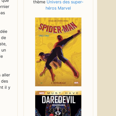
r que
thème
Univers des super-
rnier
héros Marvel
pas
idée
s de
ste,
 un
de
 aller
r des
t il y