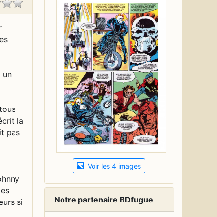
r
des
t un
 tous
crit la
it pas
Voir les 4 images
Johnny
des
Notre partenaire BDfugue
eurs si