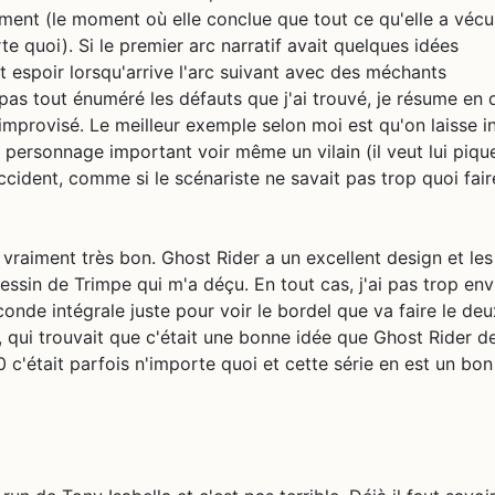
ment (le moment où elle conclue que tout ce qu'elle a véc
e quoi). Si le premier arc narratif avait quelques idées
ut espoir lorsqu'arrive l'arc suivant avec des méchants
pas tout énuméré les défauts que j'ai trouvé, je résume en 
l improvisé. Le meilleur exemple selon moi est qu'on laisse i
personnage important voir même un vilain (il veut lui piqu
ccident, comme si le scénariste ne savait pas trop quoi fair
raiment très bon. Ghost Rider a un excellent design et les
 dessin de Trimpe qui m'a déçu. En tout cas, j'ai pas trop env
seconde intégrale juste pour voir le bordel que va faire le de
a, qui trouvait que c'était une bonne idée que Ghost Rider d
 c'était parfois n'importe quoi et cette série en est un bon