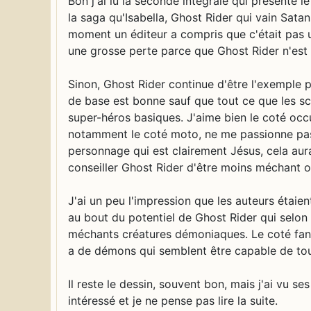
Bon j'ai lu la seconde intégrale qui présente le
la saga qu'Isabella, Ghost Rider qui vain Satan
moment un éditeur a compris que c'était pas 
une grosse perte parce que Ghost Rider n'est p
Sinon, Ghost Rider continue d'être l'exemple p
de base est bonne sauf que tout ce que les scé
super-héros basiques. J'aime bien le coté occu
notamment le coté moto, ne me passionne pas d
personnage qui est clairement Jésus, cela aur
conseiller Ghost Rider d'être moins méchant 
J'ai un peu l'impression que les auteurs étaie
au bout du potentiel de Ghost Rider qui selon 
méchants créatures démoniaques. Le coté fanta
a de démons qui semblent être capable de tout
Il reste le dessin, souvent bon, mais j'ai vu s
intéressé et je ne pense pas lire la suite.