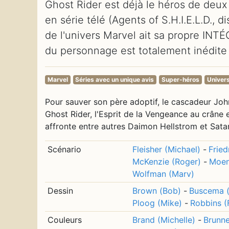
Ghost Rider est déjà le héros de deu
en série télé (Agents of S.H.I.E.L.D., 
de l'univers Marvel ait sa propre INT
du personnage est totalement inédite
Marvel
Séries avec un unique avis
Super-héros
Univer
Pour sauver son père adoptif, le cascadeur Johnn
Ghost Rider, l'Esprit de la Vengeance au crâne e
affronte entre autres Daimon Hellstrom et Satan
Scénario
Fleisher (Michael)
-
Fried
McKenzie (Roger)
-
Moen
Wolfman (Marv)
Dessin
Brown (Bob)
-
Buscema (
Ploog (Mike)
-
Robbins (
Couleurs
Brand (Michelle)
-
Brunne