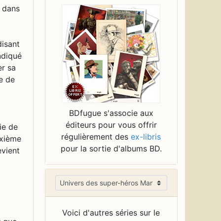
u dans
disant
ndiqué
er sa
e de
BDfugue s'associe aux
éditeurs pour vous offrir
ie de
régulièrement des
ex-libris
uxième
pour la sortie d'albums BD.
evient
Voici d'autres séries sur le