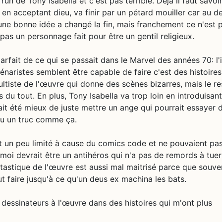
 run de Tony Isabella et c'est pas terrible. Déjà il faut savoi
 en acceptant dieu, va finir par un pétard mouiller car au de
une bonne idée a changé la fin, mais franchement ce n'est 
as un personnage fait pour être un gentil religieux.
arfait de ce qui se passait dans le Marvel des années 70: l'
naristes semblent être capable de faire c'est des histoire
ltiste de l'œuvre qui donne des scènes bizarres, mais le re
u tout. En plus, Tony Isabella va trop loin en introduisant
ait été mieux de juste mettre un ange qui pourrait essayer 
ou un truc comme ça.
nt un peu limité à cause du comics code et ne pouvaient pas
moi devrait être un antihéros qui n'a pas de remords à tue
stique de l'œuvre est aussi mal maitrisé parce que souven
 faire jusqu'à ce qu'un deus ex machina les bats.
es dessinateurs à l'œuvre dans des histoires qui m'ont plus