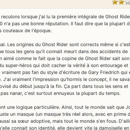
à reculons lorsque j'ai lu la première intégrale de Ghost Ride
 n'a pas une bonne réputation. Il faut dire que la plupart 
s couteaux de l'époque.
al. Les origines du Ghost Rider sont corrects même si c'es
ue tous les gens qu'il connait meurt dans des accidents de
en aimé comme le fait que la copine de Ghost Rider sait son
 du super-héros qui doit cacher la vérité à son entourage et
vraiment pas fan du style d'écriture de Gary Friedrich qui é
 J'ai vraiment l'impression qu'hormis le concept, il ne sava
ovisé du début jusqu'à la fin. Ça part dans tous les sens et
 pas nanar, c'est surtout ennuyeux la plupart du temps.
nt une logique particulière. Ainsi, tout le monde sait que 
 juste un masque (un masque très réel alors, avec en prime 
ussi sa sœur adoptive, mais tout le monde s'en fous. D'aill
elle connait son identité, elle devient vite la damoiselle en