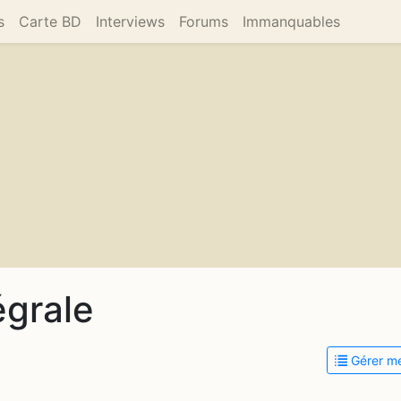
s
Carte BD
Interviews
Forums
Immanquables
égrale
Gérer me