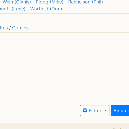
r-Wein (Glynis)
-
Ploog (Mike)
-
Rachelson (Phil)
-
noff (Irene)
-
Warfield (Don)
ltes
/
Comics
Filtrer
Ajouter