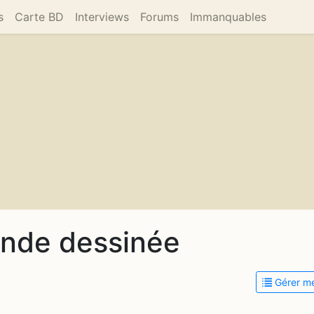
s
Carte BD
Interviews
Forums
Immanquables
ande dessinée
Gérer me