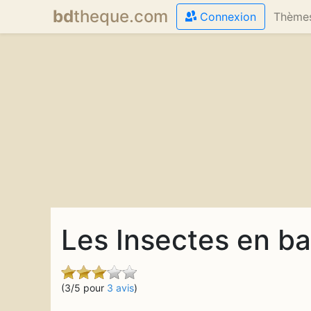
bd
theque
.com
Connexion
Thème
Les Insectes en b
(3/5 pour
3 avis
)