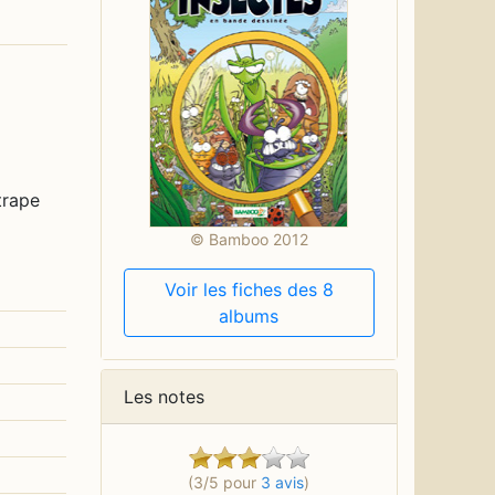
trape
© Bamboo 2012
Voir les fiches des 8
albums
Les notes
(3/5 pour
3 avis
)