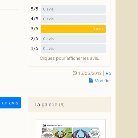
5/5
0 avis
4/5
0 avis
3/5
3 avis
2/5
0 avis
1/5
0 avis
Cliquez pour afficher les avis.
15/05/2012 |
Ro
Modifier
 un avis
La galerie
(6)