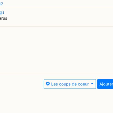
12
ags
arus
Les coups de coeur
Ajouter