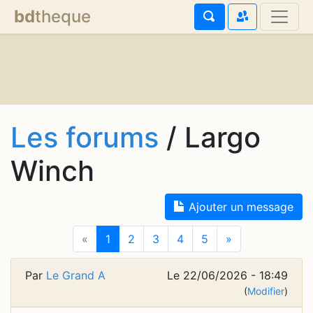
bd
theque
Les forums
/ Largo
Winch
Ajouter un message
«
1
2
3
4
5
»
Par
Le Grand A
Le 22/06/2026 - 18:49
(
Modifier
)