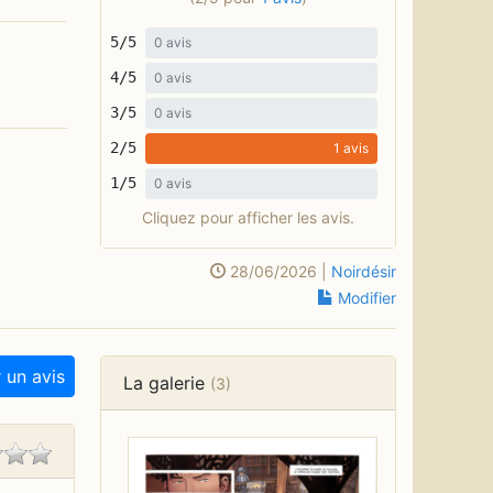
5/5
0 avis
4/5
0 avis
3/5
0 avis
2/5
1 avis
1/5
0 avis
Cliquez pour afficher les avis.
28/06/2026 |
Noirdésir
Modifier
 un avis
La galerie
(3)