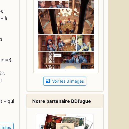
es
 – à
as
ique).
rès
ur
Voir les 3 images
Notre partenaire BDfugue
t – qui
listes