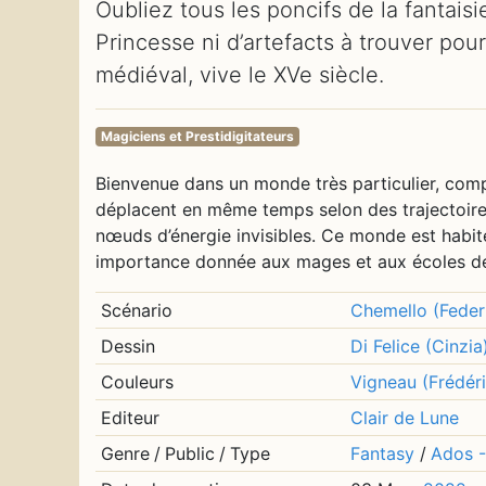
Oubliez tous les poncifs de la fantaisi
Princesse ni d’artefacts à trouver po
médiéval, vive le XVe siècle.
Magiciens et Prestidigitateurs
Bienvenue dans un monde très particulier, compo
déplacent en même temps selon des trajectoires 
nœuds d’énergie invisibles. Ce monde est habit
importance donnée aux mages et aux écoles de 
Scénario
Chemello (Feder
Dessin
Di Felice (Cinzia
Couleurs
Vigneau (Frédéri
Editeur
Clair de Lune
Genre
/
Public
/
Type
Fantasy
/
Ados -