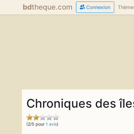
bd
theque
.com
Connexion
Thème
Chroniques des île
(2/5 pour
1 avis
)