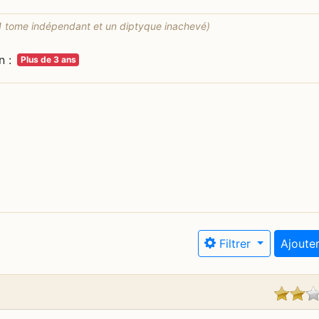
1 tome indépendant et un diptyque inachevé)
n :
Plus de 3 ans
Filtrer
Ajouter