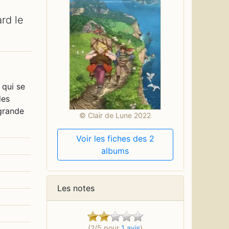
rd le
 qui se
des
 grande
© Clair de Lune 2022
Voir les fiches des 2
albums
Les notes
(2/5 pour
1 avis
)