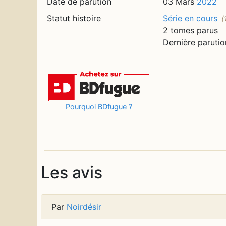
Date de parution
03 Mars
2022
Statut histoire
Série en cours
(
2 tomes parus
Dernière parutio
Pourquoi BDfugue ?
Les avis
Par
Noirdésir