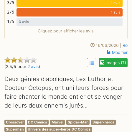
3/5
1 avis
2/5
1 avis
1/5
0 avis
Cliquez pour afficher les avis.
16/06/2026 |
Ro
Modifier
Images (7)
(2.5/5 pour
2 avis
)
Deux génies diaboliques, Lex Luthor et
Docteur Octopus, ont uni leurs forces pour
faire chanter le monde entier et se venger
de leurs deux ennemis jurés...
Crossover
DC Comics
Marvel
Spider-Man
Super-héros
Superman
Univers des super-héros DC Comics