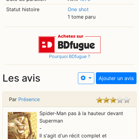
Statut histoire
One shot
1 tome paru
Pourquoi BDfugue ?
Les avis
Ajouter un avis
Par
Présence
Spider-Man pas à la hauteur devant
Superman
-
Il s'agit d'un récit complet et