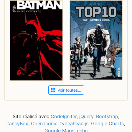
Voir toutes...
Site réalisé avec
CodeIgniter
,
jQuery
,
Bootstrap
,
fancyBox
,
Open Iconic
,
typeahead.js
,
Google Charts
,
Google Maps
,
echo