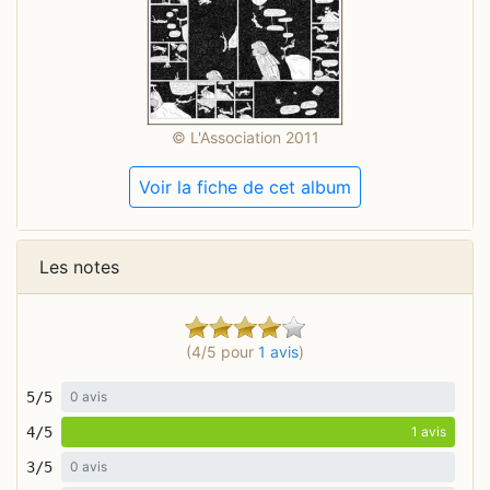
© L'Association 2011
Voir la fiche de cet album
Les notes
(4/5 pour
1 avis
)
5/5
0 avis
4/5
1 avis
3/5
0 avis