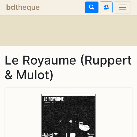
bd
theque
Le Royaume (Ruppert
& Mulot)