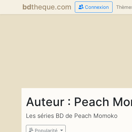
bd
theque
.com
Connexion
Thème
Auteur : Peach M
Les séries BD de Peach Momoko
Popularité